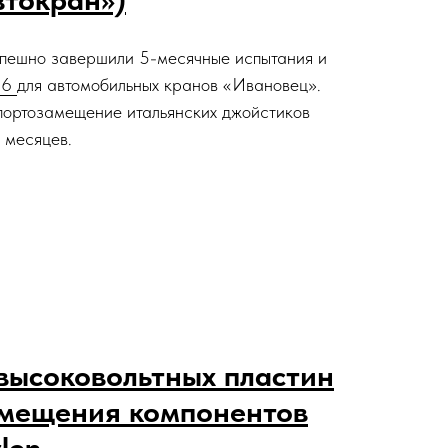
ешно завершили 5-месячные испытания и
Q6
для автомобильных кранов «Ивановец».
портозамещение итальянских джойстиков
 месяцев.
высоковольтных пластин
амещения компонентов
len