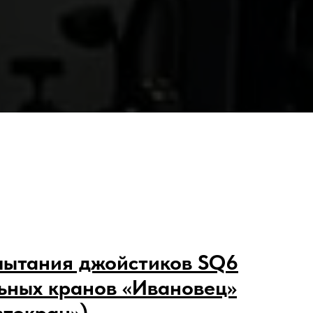
пытания джойстиков SQ6
ьных кранов «Ивановец»
токран»)