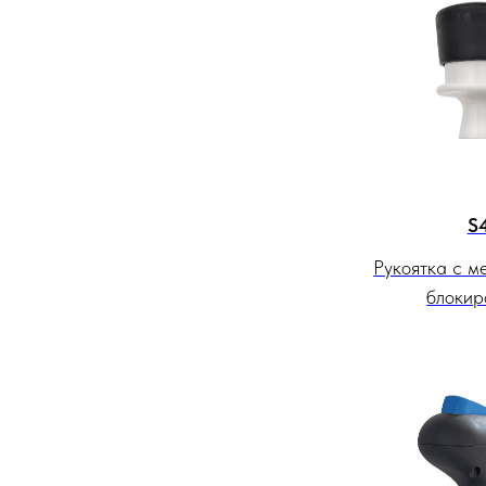
S
Рукоятка с м
блокир