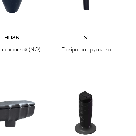
HD8B
S1
ка с кнопкой (NO)
Т-образная рукоятка