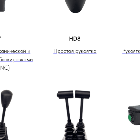
7
HD8
ханической и
Простая рукоятка
Рукоят
 блокировками
NC)