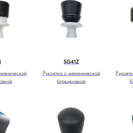
4
SG41Z
еханической
Рукоятка с механической
Рукоят
овкой
блокировкой
б