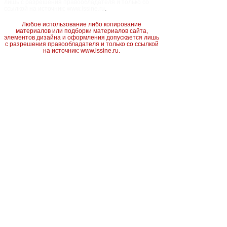
лишь с разрешения правообладателя и только со
ссылкой на источник: www.lssine.ru
.
Любое использование либо копирование
материалов или подборки материалов сайта,
элементов дизайна и оформления допускается лишь
с разрешения правообладателя и только со ссылкой
на источник: www.lssine.ru.