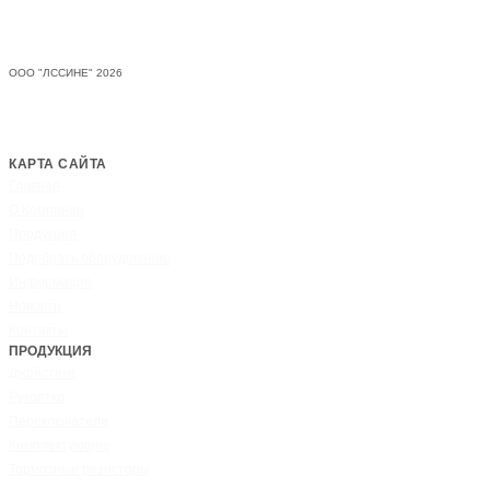
Джойстики, рукоятки, переключатели
ЛССИНЕ
ООО "ЛССИНЕ" 2026
Опросные листы, описание
(джойстики)
КАРТА САЙТА
Главная
О Компании
Продукция
Подобрать оборудование
Информация
Новости
Контакты
ПРОДУКЦИЯ
Джойстики
Рукоятки
Переключатели
Комплектующие
Тормозные резисторы