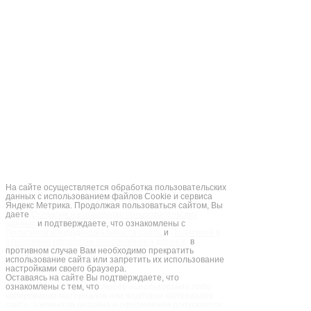
Рекламный буклет ЛССИНЕ
2026
Опросные листы, описание (кресло-
пульты)
Описание (тормозные резисторы серии
KP)
Описание (пластины для высоковольтных ТР
серии S)
На сайте осуществляется обработка пользовательских
данных с использованием файлов Cookie и сервиса
Яндекс Метрика. Продолжая пользоваться сайтом, Вы
даете
Согласие на обработку пользовательских
данных
и подтверждаете, что ознакомлены с
Политикой конфиденциальности сайта
и
Политикой в
отношении обработки персональных данных,
в
противном случае Вам необходимо прекратить
использование сайта или запретить их использование
настройками своего браузера.
Оставаясь на сайте Вы подтверждаете, что
ознакомлены с тем, что
любое использование либо
копирование материалов или подборки материалов
сайта, элементов дизайна и оформления допускается