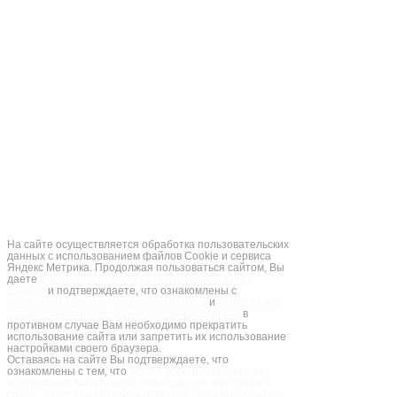
Рекламный буклет ЛССИНЕ
2026
Опросные листы, описание (кресло-
пульты)
Описание (тормозные резисторы серии
KP)
Описание (пластины для высоковольтных ТР
серии S)
На сайте осуществляется обработка пользовательских
данных с использованием файлов Cookie и сервиса
Яндекс Метрика. Продолжая пользоваться сайтом, Вы
даете
Согласие на обработку пользовательских
данных
и подтверждаете, что ознакомлены с
Политикой конфиденциальности сайта
и
Политикой в
отношении обработки персональных данных,
в
противном случае Вам необходимо прекратить
использование сайта или запретить их использование
настройками своего браузера.
Оставаясь на сайте Вы подтверждаете, что
ознакомлены с тем, что
любое использование либо
копирование материалов или подборки материалов
сайта, элементов дизайна и оформления допускается