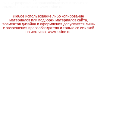
лишь с разрешения правообладателя и только со
ссылкой на источник: www.lssine.ru
.
Любое использование либо копирование
материалов или подборки материалов сайта,
элементов дизайна и оформления допускается лишь
с разрешения правообладателя и только со ссылкой
на источник: www.lssine.ru.