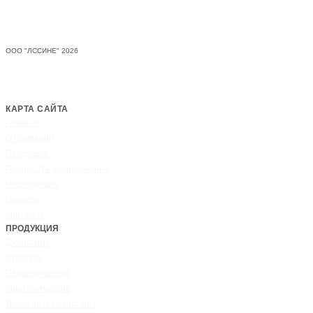
Джойстики, рукоятки, переключатели
ЛССИНЕ
ООО "ЛССИНЕ" 2026
Опросные листы, описание
(джойстики)
КАРТА САЙТА
Главная
О Компании
Продукция
Подобрать оборудование
Информация
Новости
Контакты
ПРОДУКЦИЯ
Джойстики
Рукоятки
Переключатели
Комплектующие
Тормозные резисторы