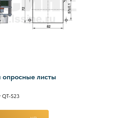
и опросные листы
т QT-S23