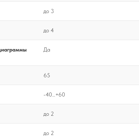
до 3
до 4
 диаграммы
Да
65
-40…+60
до 2
до 2