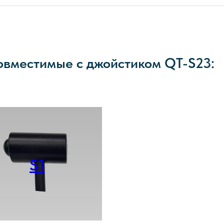
овместимые с джойстиком QT-S23:
S1
Смотреть