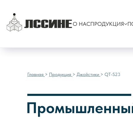
Главная
>
Продукция
>
Джойстики
> QT-S23
О НАС
ПРОДУКЦИЯ
П
Главная
>
Продукция
>
Джойстики
> QT-S23
Промышленный