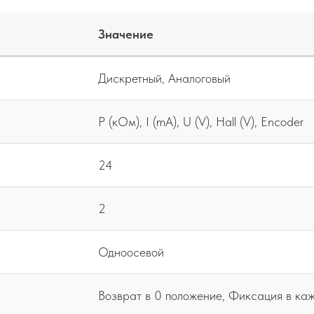
Значение
Дискретный, Аналоговый
P (кОм), I (mA), U (V), Hall (V), Encoder
24
2
Одноосевой
Возврат в 0 положение, Фиксация в ка