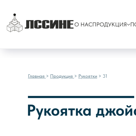
Главная
>
Продукция
>
Рукоятки
> 31
О НАС
ПРОДУКЦИЯ
П
Главная
>
Продукция
>
Рукоятки
> 31
Рукоятка джой