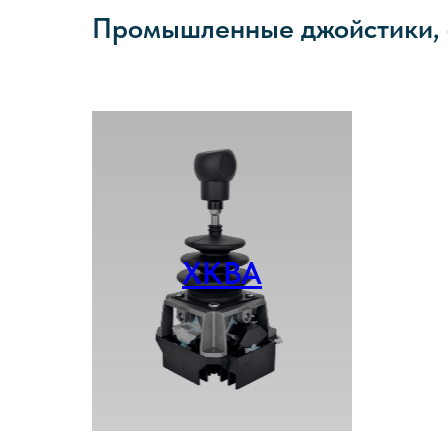
Промышленные джойстики, с
XKBA
Смотреть