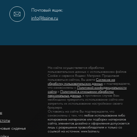
Почтовый ящик:
info@lssine.ru
На сайте осуществляется обработка
пользовательских данных с использованием файлов
Cookie и сервиса Яндекс Метрика. Продолжая
пользоваться сайтом, Вы даете
Согласие на
обработку пользовательских данных
и подтверждаете,
что ознакомлены с
Политикой конфиденциальности
сайта
и
Политикой в отношении обработки
персональных данных,
в противном случае Вам
необходимо прекратить использование сайта или
запретить их использование настройками своего
браузера.
Оставаясь на сайте Вы подтверждаете, что
ры
ознакомлены с тем, что
любое использование либо
копирование материалов или подборки материалов
стоты
сайта, элементов дизайна и оформления допускается
лишь с разрешения правообладателя и только со
новые сиденья
ссылкой на источник: www.lssine.ru
.
тойки