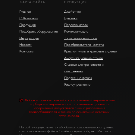
КАРТА САЙТА
ПРОДУКЦИЯ
Главная
Джойстики
О Компании
Рукоятки
Продукция
Переключатели
Подобрать оборудование
Комплектующие
Информация
Тормозные резисторы
Новости
Преобразователи частоты
Контакты
Кресло-пульты
и крановые сиденья
Амортизационные стойки
Сиденья для транспорта и
спецтехники
Подвесные пульты
Радиоуправление
Любое использование либо копирование материалов или
подборки материалов сайта, элементов дизайна и
оформления допускается лишь с разрешения
правообладателя и только со ссылкой на источник:
www.lssine.ru.
На сайте осуществляется обработка пользовательских данных
с использованием файлов Cookie и сервиса Яндекс Метрика.
Продолжая пользоваться сайтом, Вы даете
Согласие на