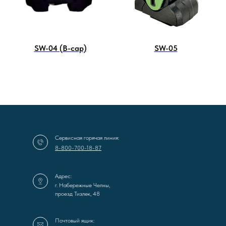
SW-04 (B-cap)
SW-05
Сервисная горячая линия:
8-800-700-18-87
Адрес:
г. Набережные Челны,
проезд Тизлек, 48
Почтовый ящик: